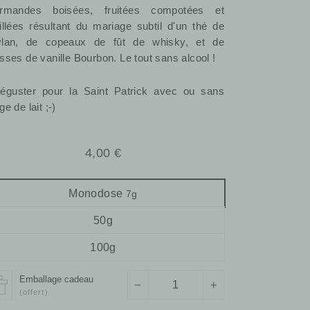
rmandes boisées, fruitées compotées et
illées résultant du mariage subtil d'un thé de
lan, de copeaux de fût de whisky, et de
sses de vanille Bourbon. Le tout sans alcool !
éguster pour la Saint Patrick avec ou sans
e de lait ;-)
Prix
4,00 €
régulier
Monodose
7g
50g
100g
Emballage cadeau
−
+
(offert)