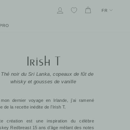
Lang
SE CONNECTER
MES FAVORIS
PANIER
FR
PRO
Irish T
Thé noir du Sri Lanka, copeaux de fût de
whisky et gousses de vanille
mon dernier voyage en Irlande, j'ai ramené
ée de la recette inédite de l'Irish T.
te création est une inspiration du célèbre
skey Redbreast 15 ans d'âge mêlant des notes