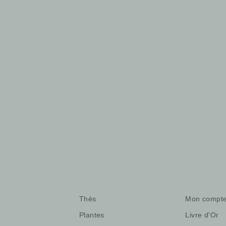
Irish T
Thé noir du Sri Lanka, copeaux de
fût de whisky et gousses de vanille
22,00 €
/50gr
Thés
Mon compt
Plantes
Livre d'Or