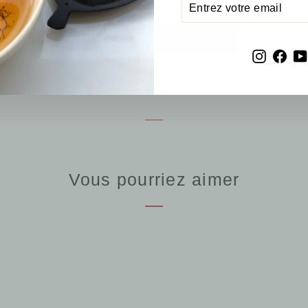
Soyez le premier à écrire un avis
VOTRE
EMAIL
ÉCRIRE UN AVIS
Instagr
Fac
Vous pourriez aimer