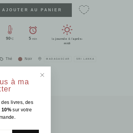
AJOUTER AU PANIER
90
5
°C
min
la
journée
& l'
après-
midi
Thé
Noir
MADAGASCAR
SRI LANKA
ous à ma
"Fermer
ter
(Esc)"
 des livres, des
t
10%
sur votre
mande.