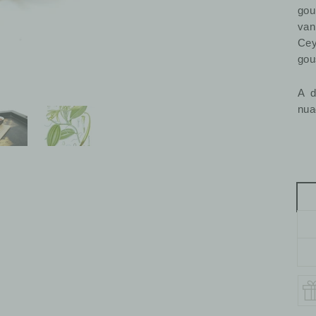
gou
van
Cey
gou
A d
nuag