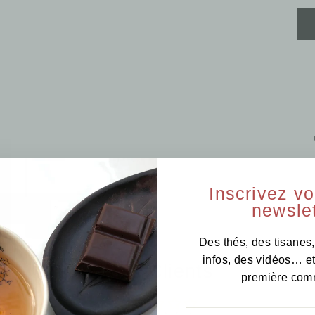
Inscrivez v
newslet
Des thés, des tisanes,
infos, des vidéos… e
Avis Clients
première com
ENTREZ
S'INSCRIRE