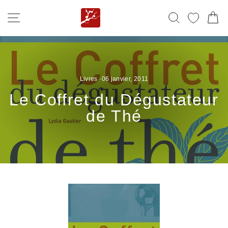
Passer
NAVIGATION
RECHERC
MES F
P
au
contenu
Livres
·
06 janvier, 2011
Le Coffret du Dégustateur
de Thé