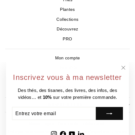
Plantes
Collections
Découvrez
PRO
Mon compte
Livre d'Or
"Ferm
Inscrivez vous à ma newsletter
Où nous trouver ?
(Esc)
Contact
Des thés, des tisanes, des livres, des infos, des
vidéos… et
10%
sur votre première commande.
NEWSLETTER
ENTREZ
S'INSCRIRE
VOTRE
EMAIL
Mention légale
Politique de confidentialité
Politique de remboursement
CGV
Politique d'expédition
Cookies
Instagram
Facebook
YouTube
LinkedIn