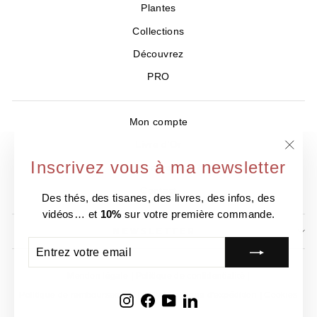
Plantes
Collections
Découvrez
PRO
Mon compte
Livre d'Or
"Ferm
Inscrivez vous à ma newsletter
Où nous trouver ?
(Esc)
Contact
Des thés, des tisanes, des livres, des infos, des
vidéos… et
10%
sur votre première commande.
NEWSLETTER
ENTREZ
S'INSCRIRE
VOTRE
EMAIL
Mention légale
Politique de confidentialité
Politique de remboursement
CGV
Politique d'expédition
Cookies
Instagram
Facebook
YouTube
LinkedIn