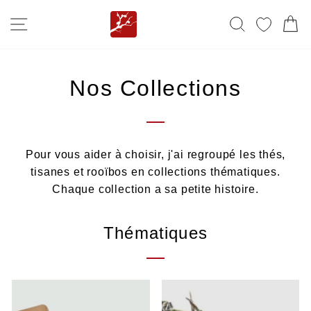
Passer
NAVIGATION
RECHERC
MES F
P
au
contenu
Nos Collections
Pour vous aider à choisir, j'ai regroupé les thés,
tisanes et rooïbos en collections thématiques.
Chaque collection a sa petite histoire.
Thématiques