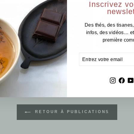
Inscrivez v
newslet
Des thés, des tisanes,
infos, des vidéos… e
première com
ENTREZ
S'INSCRIRE
VOTRE
EMAIL
Instagr
Fac
RETOUR À PUBLICATIONS