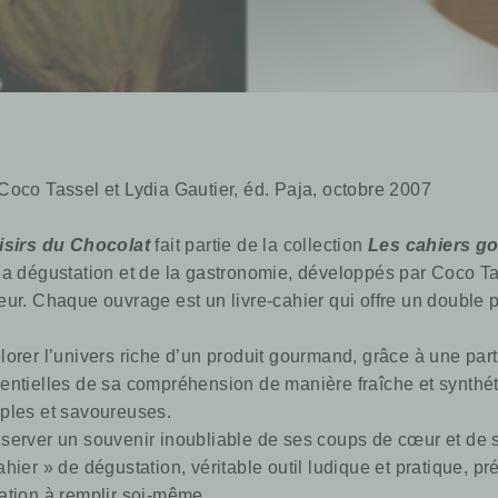
Coco Tassel et Lydia Gautier,
éd.
Paja, octobre 2007
isirs du Chocolat
fait partie de la collection
Les cahiers g
la dégustation et de la gastronomie, développés par Coco Tas
eur. Chaque ouvrage est un livre-cahier qui offre un double pl
lorer l’univers riche d’un produit gourmand, grâce à une partie
entielles de sa compréhension de manière fraîche et synthét
ples et savoureuses.
server un souvenir inoubliable de ses coups de cœur et de
ahier » de dégustation, véritable outil ludique et pratique, p
tation à remplir soi-même.