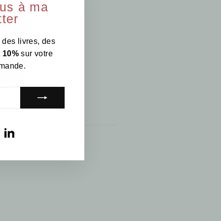
ous à ma
"Fermer
ter
(Esc)"
 des livres, des
t
10%
sur votre
mande.
am
ebook
YouTube
LinkedIn