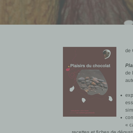
de 
Pla
de 
aut
exp
ess
sim
con
« c
recettes et fiches de dégus