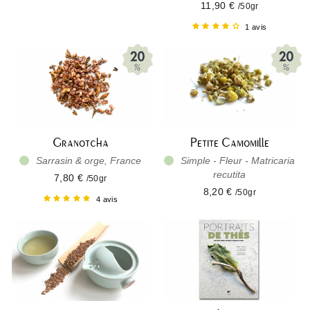
11,90 €
/50gr
1 avis
Granotcha
Petite Camomille
Sarrasin & orge, France
Simple - Fleur - Matricaria
recutita
7,80 €
/50gr
8,20 €
/50gr
4 avis