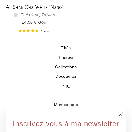
Ali Shan Cha White "Nano"
Thé blanc, Taïwan
14,50 €
/30gr
1 avis
Thés
Plantes
Collections
Découvrez
PRO
Mon compte
Livre d'Or
"Ferm
Inscrivez vous à ma newsletter
Où nous trouver ?
(Esc)