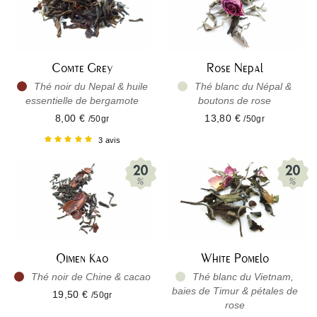
Comte Grey
Rose Nepal
Thé noir du Nepal & huile
Thé blanc du Népal &
essentielle de bergamote
boutons de rose
8,00 €
13,80 €
/50gr
/50gr
3 avis
Qimen Kao
White Pomelo
Thé noir de Chine & cacao
Thé blanc du Vietnam,
baies de Timur & pétales de
19,50 €
/50gr
rose