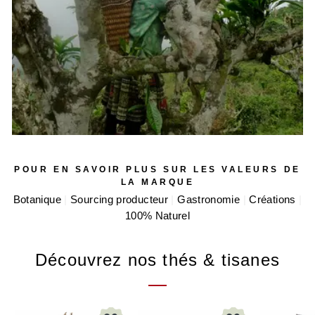
l’Inde, le Sri Lanka et le Kenya. Le thé est consommé sur
les cinq continents, chaque pays l’ayant ritualisé à sa
manière. Pour mémoire les anglais consomment 2 kg de
thé/hab/an, les chinois 600 g/hab/an et les français 200
g/hab/an. Les enjeux de la filière thé, comme de
nombreuses filières agricoles aujourd'hui, sont ceux de la
conservation des terroirs, et de la distribution équitable des
produits.
POUR EN SAVOIR PLUS SUR LES VALEURS DE
LA MARQUE
Botanique
Sourcing producteur
Gastronomie
Créations
100% Naturel
Découvrez nos thés & tisanes