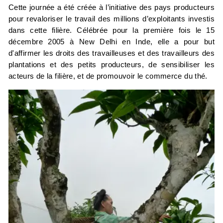
Cette journée a été créée à l’initiative des pays producteurs
pour revaloriser le travail des millions d’exploitants investis
dans cette filière. Célébrée pour la première fois le 15
décembre 2005 à New Delhi en Inde, elle a pour but
d'affirmer les droits des travailleuses et des travailleurs des
plantations et des petits producteurs, de sensibiliser les
acteurs de la filière, et de promouvoir le commerce du thé.
60% de la production mondiale du thé repose sur le travail
de petits exploitants. Le thé est actuellement produit dans
une cinquantaine de pays et fait vivre plus de 13 millions de
personnes. Les quatre principaux producteurs, qui
concentrent 75% de la production mondiale, sont la Chine,