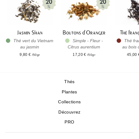
Jasmin Shan
Boutons d'Oranger
Thé fran
Thé vert du Vietnam
Simple - Fleur -
Thé fra
au jasmin
Citrus aurentium
au bois 
9,80 €
17,20 €
45,00
/50gr
/50gr
Thés
Plantes
Collections
Découvrez
PRO