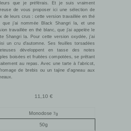
leurs que je préférais. Et je suis vraiment
reuse de vous proposer ici une sélection de
x de leurs crus : cette version travaillée en thé
r que j'ai nommée Black Shangri la, et une
sion travaillée en thé blanc, que j'ai appelée le
te Shangri la
. Pour cette version oxydée, j'ai
isi un cru d’automne. Ses feuilles torsadées
eteuses développent en tasse des notes
ples boisées et fruitées compotées, se prêtant
faitement au repas. Avec une tarte à l’abricot,
fromage de brebis ou un tajine d'agneau aux
neaux.
Prix
11,10 €
régulier
Monodose
7g
50g