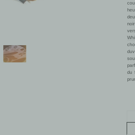
cou
heu
deu
noi
ver
Whi
cho
duv
sou
par
du 
pru