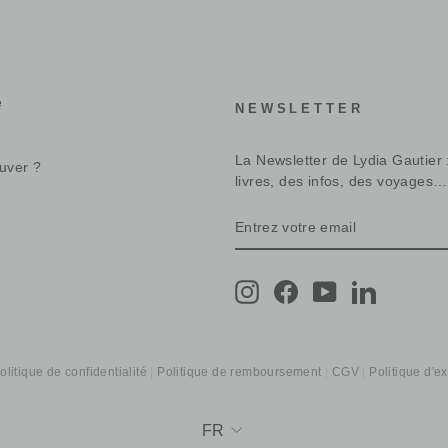
e
NEWSLETTER
La Newsletter de Lydia Gautier 
uver ?
livres, des infos, des voyages…
ENTREZ
S'INSCRIRE
VOTRE
EMAIL
Instagram
Facebook
YouTube
LinkedIn
olitique de confidentialité
Politique de remboursement
CGV
Politique d'e
Langue
FR