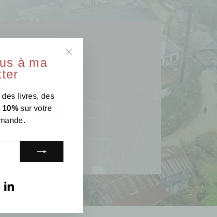
ous à ma
"Fermer
ter
(Esc)"
 des livres, des
t
10%
sur votre
mande.
am
ebook
YouTube
LinkedIn