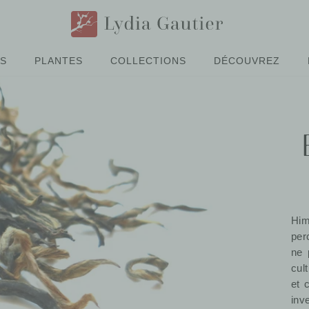
ÉS
PLANTES
COLLECTIONS
DÉCOUVREZ
Him
per
ne 
cul
et 
inv