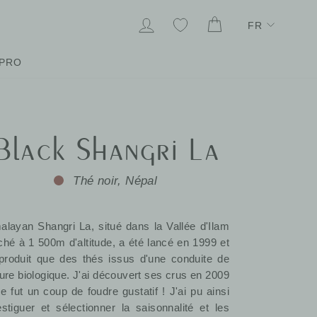
Lang
SE CONNECTER
MES FAVORIS
PANIER
FR
PRO
Black Shangri La
Thé noir, Népal
alayan Shangri La, situé dans la Vallée d'Ilam
ché à 1 500m d'altitude, a été lancé en 1999 et
produit que des thés issus d'une conduite de
ture biologique. J'ai découvert ses crus en 2009
ce fut un coup de foudre gustatif ! J'ai pu ainsi
estiguer et sélectionner la saisonnalité et les