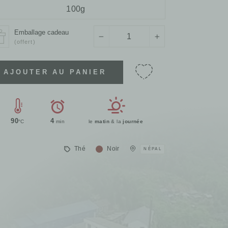
100g
Emballage cadeau
−
+
(offert)
AJOUTER AU PANIER
90
4
°C
min
le
matin
& la
journée
Thé
Noir
NÉPAL