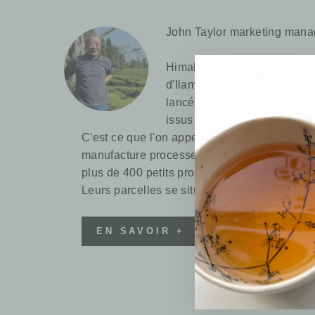
John Taylor marketing man
Himalayan Shangri la, situé 
d'Ilam perché à 1 500m d'alti
lancé en 1999 et ne produit
issus d'une conduite de cult
C'est ce que l'on appelle une "Bought Leaf Fa
manufacture processe les feuilles fraîches d
plus de 400 petits producteurs organisés en
Leurs parcelles se situent entre 1 400 et 1 70
EN SAVOIR +