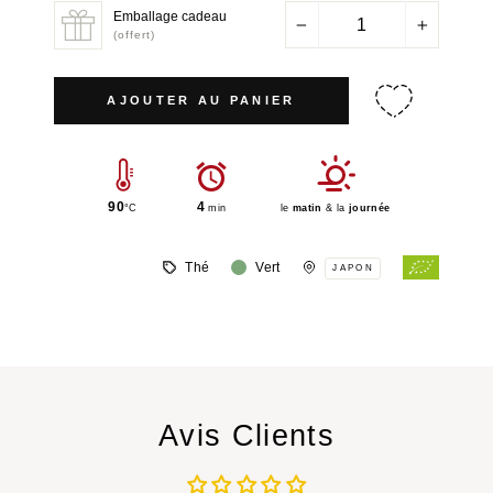
Emballage cadeau
−
+
(offert)
AJOUTER AU PANIER
90
4
°C
min
le
matin
& la
journée
Thé
Vert
JAPON
Avis Clients