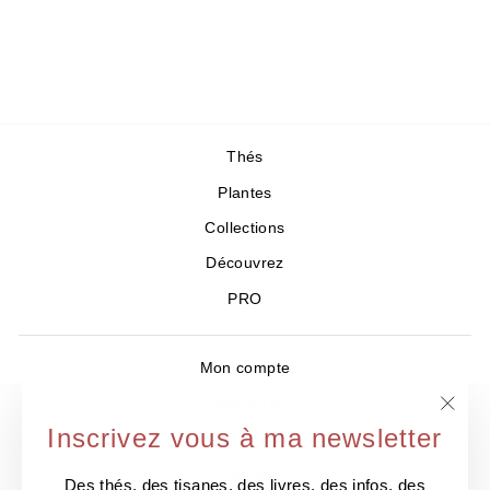
citronnelle & gingembre
21,50 €
Thés
Plantes
Collections
Découvrez
PRO
Mon compte
Livre d'Or
"Ferm
Inscrivez vous à ma newsletter
Où nous trouver ?
(Esc)
Contact
Des thés, des tisanes, des livres, des infos, des