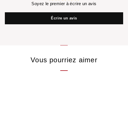
Soyez le premier à écrire un avis
Écrire un avis
Vous pourriez aimer
Boîte de 25 sachets T
Revive Bio
Thé vert du Japon,