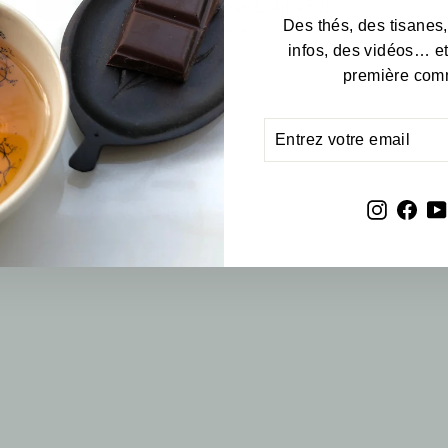
Théière Zero Japan Gold 45cl
Des thés, des tisanes,
34,00 €
infos, des vidéos… e
première com
ENTREZ
S'INSCRIRE
VOTRE
EMAIL
Instagr
Fac