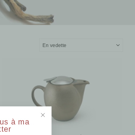
APPLIQUER
ous à ma
"Fermer
ter
(Esc)"