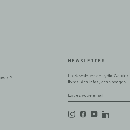
e
NEWSLETTER
La Newsletter de Lydia Gautier 
uver ?
livres, des infos, des voyages…
ENTREZ
S'INSCRIRE
VOTRE
EMAIL
Instagram
Facebook
YouTube
LinkedIn