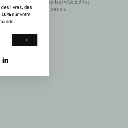
Théière Zero Japan Gold 35cl
 des livres, des
29,00 €
t
10%
sur votre
mande.
am
ebook
YouTube
LinkedIn