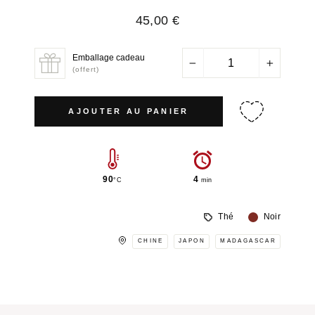
Prix
45,00 €
régulier
Emballage cadeau
−
+
(offert)
AJOUTER AU PANIER
90
4
°C
min
Thé
Noir
CHINE
JAPON
MADAGASCAR