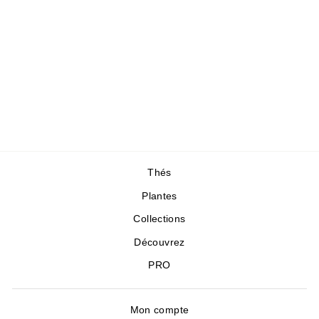
Gold Vanille &
Théière Gold
Thé noir du Yunnan
et gousse de vanille
45,00 €
Thés
Plantes
Collections
Découvrez
PRO
Mon compte