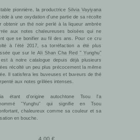
itable pionnière, la productrice
Silvia Vayiyana
cède à une oxydation d'une partie de sa récolte
r obtenir un thé noir perlé à la liqueur ambrée
vrée aux notes chaleureuses boisées qui ne
ont que se bonifier au fil des ans. Pour ce cru
olté à l'été 2017, sa torréfaction a été plus
ssée que sur le
Ali Shan Cha Red " Yunghu"
 est à notre catalogue depuis déjà plusieurs
ées récolté un peu plus précocement la même
ée. Il satisfera les buveuses et buveurs de thé
rpenté aux notes grillées intenses.
via étant d'origine autochtone Tsou l'a
rnommé "Yunghu" qui signifie en Tsou
onfortant, chaleureux comme sa couleur et sa
sation en bouche.
Prix
4,00 €