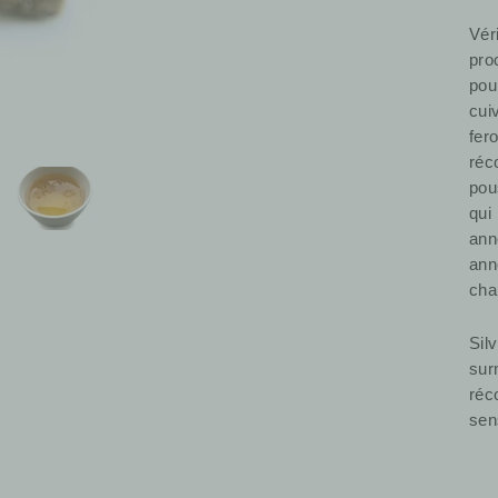
Vér
pro
pou
cui
fer
réc
pou
qui
ann
ann
cha
Sil
su
réc
sen