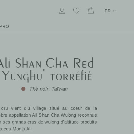
Lang
SE CONNECTER
MES FAVORIS
PANIER
FR
PRO
Ali Shan Cha Red
"Yunghu" torréfié
Thé noir, Taïwan
cru vient d'u village situé au coeur de la
èbre appellation Ali Shan Cha Wulong reconnue
r ses grands crus de wulong d'altitude produits
s ces Monts Ali.