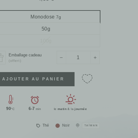
régulier
Monodose
7g
50g
100g
Emballage cadeau
−
+
(offert)
AJOUTER AU PANIER
90
6-7
°C
min
le
matin
& la
journée
Thé
Noir
TAÏWAN