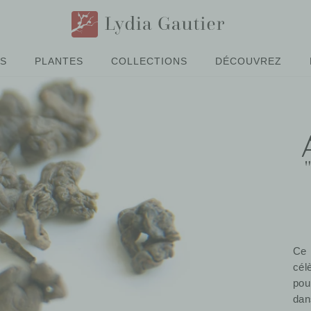
ÉS
PLANTES
COLLECTIONS
DÉCOUVREZ
Ce 
cél
pou
dan