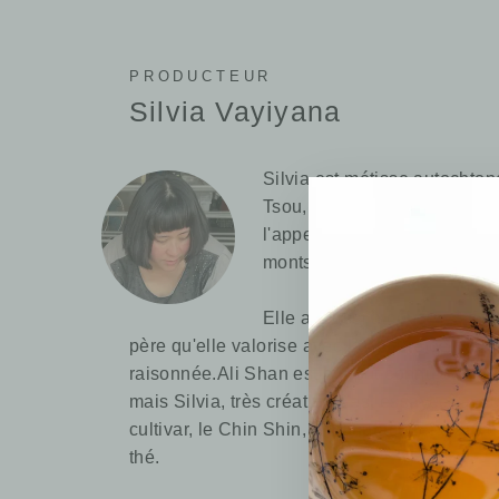
PRODUCTEUR
Silvia Vayiyana
Silvia est métisse autochtone
Tsou, et vit dans un village
l'appellation des thés de hau
monts Ali, les Ali Shan.
Elle a réussi à conserver les
père qu'elle valorise avec la culture de thé e
raisonnée.Ali Shan est surtout connu pour s
mais Silvia, très créative s'est essayée, av
cultivar, le Chin Shin, à manufacturer d'autr
thé.