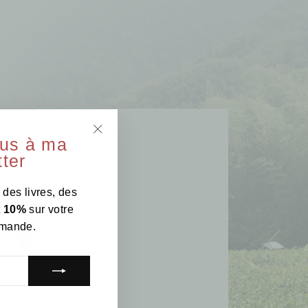
ous à ma
"Fermer
ter
(Esc)"
 des livres, des
t
10%
sur votre
mande.