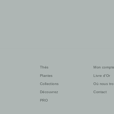
Thé noir, Taïwan
21,00 €
/50gr
Thés
Mon compt
Plantes
Livre d'Or
Collections
Où nous tro
Découvrez
Contact
PRO