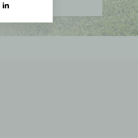
am
ebook
YouTube
LinkedIn