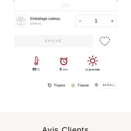
100g
Emballage cadeau
−
+
(offert)
ÉPUISÉ
90
5
°C
min
la
journée
Tisane
Tisane
BRÉSIL
Avis Clients