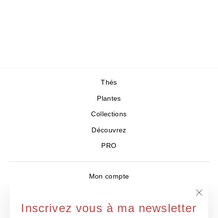
Simple - Fruit -
Coffea arabica
8,50 €
/50gr
Thés
Plantes
Collections
Découvrez
PRO
Mon compte
Livre d'Or
"Ferm
Inscrivez vous à ma newsletter
Où nous trouver ?
(Esc)