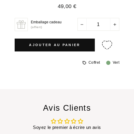
Prix
49,00 €
régulier
Emballage cadeau
−
+
(offert)
AJOUTER AU PANIER
Coffret
Vert
Avis Clients
Soyez le premier à écrire un avis