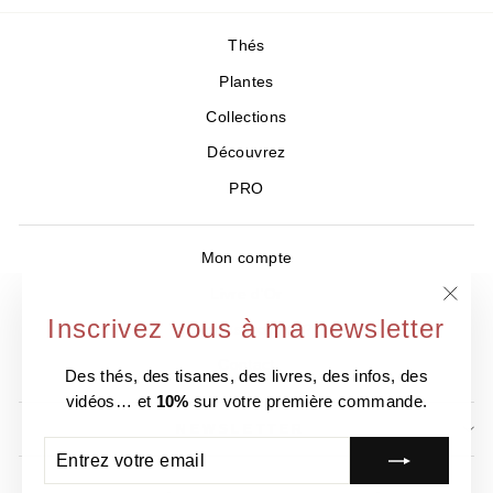
Thés
Plantes
Collections
Découvrez
PRO
Mon compte
Livre d'Or
"Ferm
Inscrivez vous à ma newsletter
Où nous trouver ?
(Esc)
Contact
Des thés, des tisanes, des livres, des infos, des
vidéos… et
10%
sur votre première commande.
NEWSLETTER
ENTREZ
S'INSCRIRE
VOTRE
EMAIL