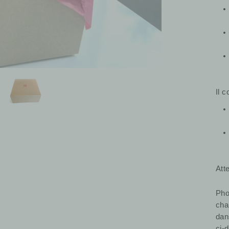
Il 
Atte
Pho
cha
dan
ci-