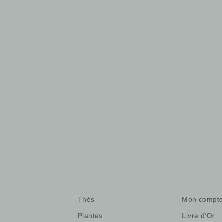
Coffret français
49,00 €
Thés
Mon compt
Plantes
Livre d'Or