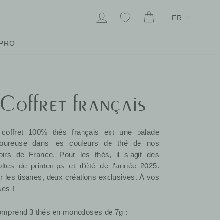
Lang
SE CONNECTER
MES FAVORIS
PANIER
FR
PRO
Coffret français
coffret 100% thés français est une balade
oureuse dans les couleurs de thé de nos
roirs de France. Pour les thés, il s'agit des
oltes de printemps et d’été de l'année 2025.
r les tisanes, deux créations exclusives. À vos
ses !
comprend 3 thés en monodoses de 7g :