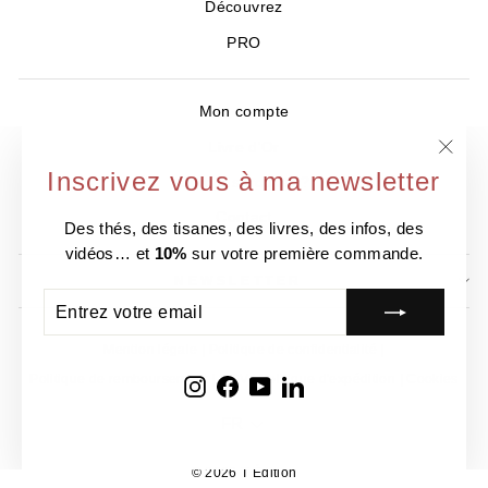
Découvrez
PRO
Mon compte
Livre d'Or
"Ferm
Inscrivez vous à ma newsletter
Où nous trouver ?
(Esc)
Contact
Des thés, des tisanes, des livres, des infos, des
vidéos… et
10%
sur votre première commande.
NEWSLETTER
ENTREZ
S'INSCRIRE
VOTRE
EMAIL
Mention légale
Politique de confidentialité
Politique de remboursement
CGV
Politique d'expédition
Cookies
Instagram
Facebook
YouTube
LinkedIn
Langue
FR
© 2026 T Édition