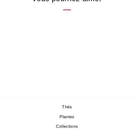
Galette de thé blanc
forestier de Nyot Ou
Thé blanc, Laos
37,00 €
Thés
Plantes
Collections