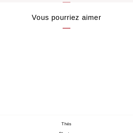
Vous pourriez aimer
Jasmin Shan
Thé vert du Vietnam
au jasmin
9,80 €
/50gr
Thés