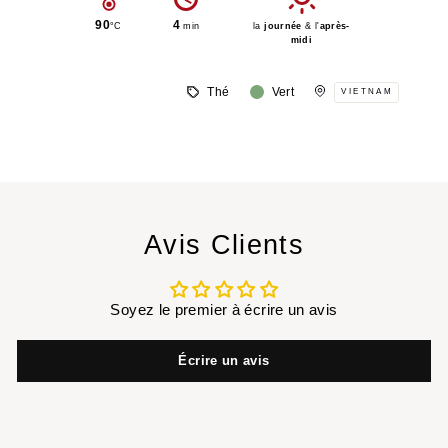
90
4
°C
min
la
journée
& l'
après-
midi
Thé
Vert
VIETNAM
Avis Clients
Soyez le premier à écrire un avis
Écrire un avis