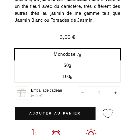
un thé fleuri avec du caractère, très différent des
autres thés au jasmin de ma gamme tels que
Jasmin Blanc
ou
Torsades de Jasmin.
Prix
3,00 €
régulier
Monodose
7g
50g
100g
Emballage cadeau
−
+
(offert)
AJOUTER AU PANIER