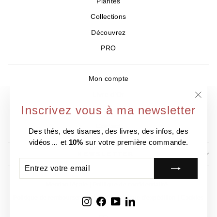
Plantes
Collections
Découvrez
PRO
Mon compte
Livre d'Or
"Ferm
Inscrivez vous à ma newsletter
Où nous trouver ?
(Esc)
Contact
Des thés, des tisanes, des livres, des infos, des
vidéos… et
10%
sur votre première commande.
NEWSLETTER
ENTREZ
S'INSCRIRE
VOTRE
EMAIL
Mention légale
Politique de confidentialité
Politique de remboursement
CGV
Politique d'expédition
Cookies
Instagram
Facebook
YouTube
LinkedIn