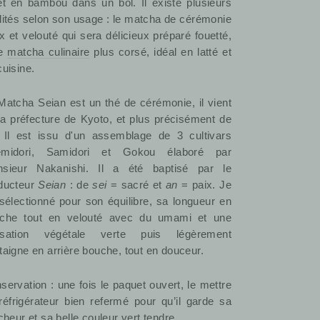
et en bambou dans un bol. Il existe plusieurs
lités selon son usage : le matcha de cérémonie
x et velouté qui sera délicieux préparé fouetté,
le
matcha culinaire
plus corsé, idéal en latté et
cuisine.
Matcha Seian est un thé de cérémonie, il vient
la préfecture de Kyoto, et plus précisément de
. Il est issu d'un assemblage de 3 cultivars
emidori, Samidori et Gokou élaboré par
sieur Nakanishi. Il a été baptisé par le
ducteur
Seian
: de
sei
= sacré et
an
= paix. Je
i sélectionné pour son équilibre, sa longueur en
che tout en velouté avec du umami et une
nsation végétale verte puis légèrement
taigne en arrière bouche, tout en douceur.
servation : une fois le paquet ouvert, le mettre
réfrigérateur bien refermé pour qu’il garde sa
îcheur et sa belle couleur vert tendre.