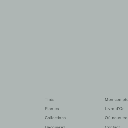
Matcha Seian
Thé vert, Japon
26,00 €
/20gr
1 avis
Thés
Mon compt
Plantes
Livre d'Or
Collections
Où nous tro
Découvrez
Contact