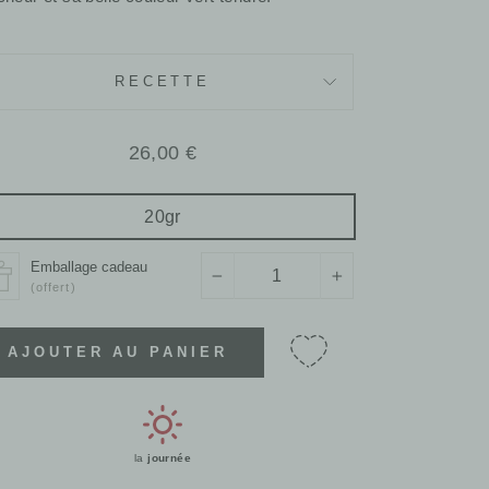
RECETTE
Prix
26,00 €
régulier
20gr
Emballage cadeau
−
+
(offert)
AJOUTER AU PANIER
la
journée