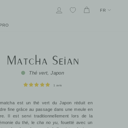
Lang
SE CONNECTER
MES FAVORIS
PANIER
FR
PRO
Matcha Seian
Thé vert, Japon
1 avis
matcha est un thé vert du Japon réduit en
dre fine grâce au passage dans une meule en
rre. Il est servi traditionnellement lors de la
émonie du thé, le
cha no yu
, fouetté avec un