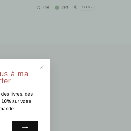
Thé
Vert
JAPON
ous à ma
"Fermer
ter
(Esc)"
 des livres, des
t
10%
sur votre
mande.