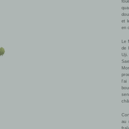
fou
qua
dou
et 
en 
Le 
de 
Uji
Sa
Mon
pro
l'a
bou
se
châ
Con
au 
fra