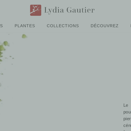
ÉS
PLANTES
COLLECTIONS
DÉCOUVREZ
Le 
pou
pie
cér