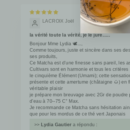
LACROIX Joël
la vérité toute la vérité, je le jure......
Bonjour Mme Lydia 🕊...,
Comme toujours, juste et sincère dans ses desc
ses produits,
Ce Matcha est d'une finesse sans pareil, les
Cultivars sont en harmonie et tous les critères
le cinquième Élément (Umami); cette sensatio
présente et cette amertume (châtaigne 🌰) en fi
véritable plaisir
je prépare mon breuvage avec 2Gr de poudre 
d'eau à 70--75 C° Max.
Je recommande ce Matcha sans hésitation ains
que pour les mordus de ce thé vert Japonais
>>
Lydia Gautier
a répondu :