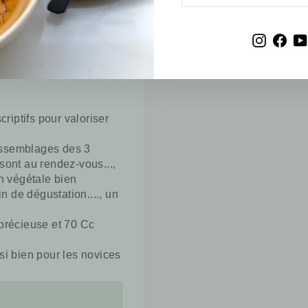
EMAIL
09/11/2023
Instagr
Fac
riptifs pour valoriser
 assemblages des 3
 sont au rendez-vous...,
n végétale bien
n de dégustation...., un
précieuse et 70 Cc
i bien pour les novices