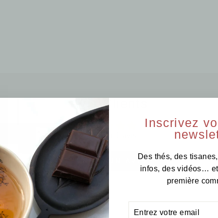
Avis Clients
Inscrivez v
newslet
Basé sur 1 avis
Des thés, des tisanes,
ÉCRIRE UN AVIS
infos, des vidéos… e
première com
ENTREZ
S'INSCRIRE
VOTRE