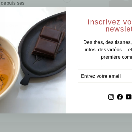
é depuis ses
Inscrivez v
ineuse &
newslet
à Aubeterre-
lé sur le thème
Des thés, des tisanes,
 couvercle
infos, des vidéos… e
 le...
première com
Charente
FRANCE
ENTREZ
S'INSCRIRE
VOTRE
EMAIL
Instagr
Fac