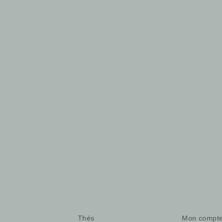
Épuisé
Mini théière de Manon Clouzeau
55,00 €
Thés
Mon compt