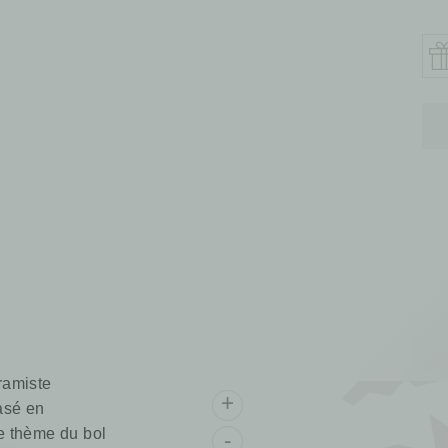
ramiste
basé en
le thème du bol