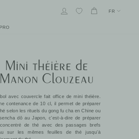
Lang
SE CONNECTER
MES FAVORIS
PANIER
FR
PRO
Mini théière de
Manon Clouzeau
bol avec couvercle fait office de mini théière.
ne contenance de 10 cl, il permet de préparer
thé selon les rituels du gong fu cha en Chine ou
sencha dô au Japon, c'est-à-dire de préparer
concentré de thé avec des passages brefs
au sur les mêmes feuilles de thé jusqu'à