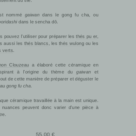
isement du thé.
 est nommé
gaiwan
dans le gong fu cha, ou
boridashi
dans le sencha dô.
s pouvez l'utiliser pour préparer les
thés pu er
,
s aussi les
thés blancs
, les
thés wulong
ou les
s verts
.
on Clouzeau
a élaboré cette céramique en
nspirant à l'origine du thème du
gaiwan
et
tout de cette manière de préparer et déguster le
 au
gong fu cha
.
que céramique travaillée à la main est unique.
 nuances peuvent donc varier d'une pièce à
tre.
Prix
55,00 €