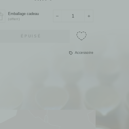
régulier
Emballage cadeau
−
+
(offert)
ÉPUISÉ
Accessoire