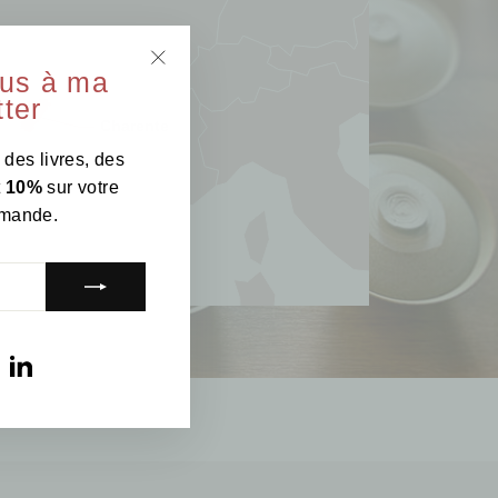
ous à ma
"Fermer
ter
(Esc)"
 des livres, des
t
10%
sur votre
mande.
am
ebook
YouTube
LinkedIn