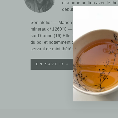
et a noué un lien avec le th
débuts.
Son atelier — Manon Clouzeau argile ferrug
minéraux / 1260°C — est situé en Charente 
sur-Dronne (16).Elle a préalablement travail
du bol et notamment du gaiwan, ce bol avec
servant de mini théière que l'on retrouve dans
EN SAVOIR +