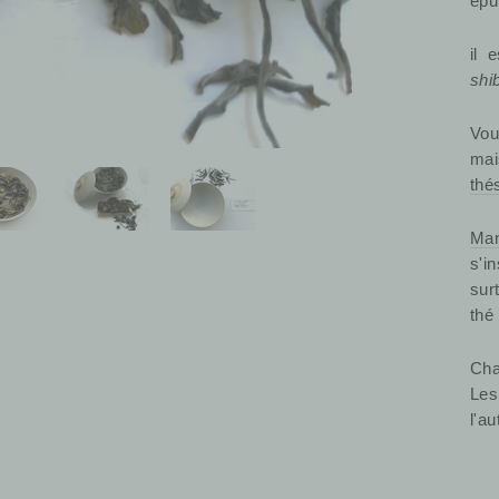
épu
il
shi
Vou
mai
thé
Man
s'i
sur
thé
Cha
Les
l'au