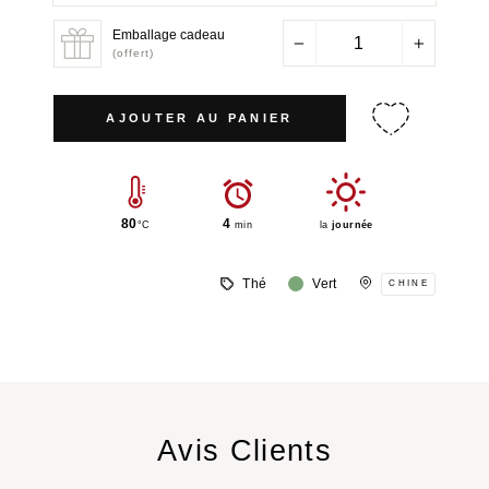
Emballage cadeau
−
+
(offert)
AJOUTER AU PANIER
80
4
°C
min
la
journée
Thé
Vert
CHINE
Avis Clients