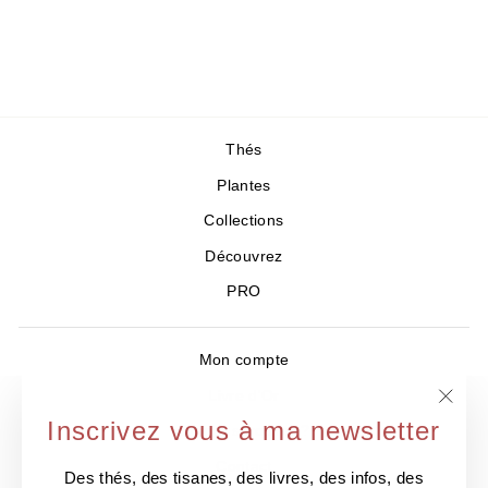
au jasmin
18,00 €
/50gr
Thés
Plantes
Collections
Découvrez
PRO
Mon compte
Livre d'Or
"Ferm
Inscrivez vous à ma newsletter
Où nous trouver ?
(Esc)
Contact
Des thés, des tisanes, des livres, des infos, des