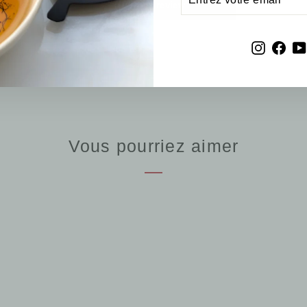
VOTRE
Write a review
EMAIL
Instagr
Fac
Vous pourriez aimer