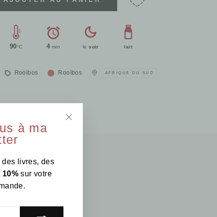
90
4
°C
min
le
soir
lait
Rooibos
Rooïbos
AFRIQUE DU SUD
ous à ma
"Fermer
ter
(Esc)"
 des livres, des
t
10%
sur votre
mande.