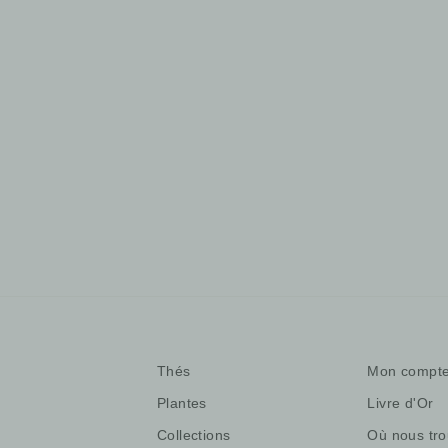
Rooïbos Chaï
Rooïbos rouge aux épices & à
l'orange
12,00 €
/50gr
1 avis
Thés
Mon compt
Plantes
Livre d'Or
Collections
Où nous tro