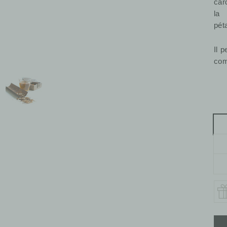
car
la 
pét
Il 
com