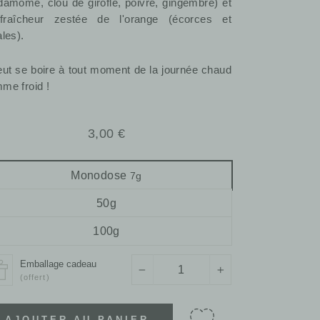
damome, clou de girofle, poivre, gingembre) et
fraîcheur zestée de l'orange (écorces et
ales).
peut se boire à tout moment de la journée chaud
me froid !
Prix
3,00 €
régulier
Monodose
7g
50g
100g
Emballage cadeau
−
+
(offert)
AJOUTER AU PANIER