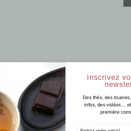
Inscrivez v
newslet
Avis Clients
Des thés, des tisanes,
infos, des vidéos… e
première com
Soyez le premier à écrire un avis
ENTREZ
S'INSCRIRE