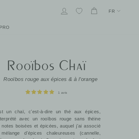
Lang
SE CONNECTER
MES FAVORIS
PANIER
FR
PRO
Rooïbos Chaï
Rooïbos rouge aux épices & à l'orange
1 avis
st un chaï, c'est-à-dire un thé aux épices,
nterprété avec un rooïbos rouge sans théine
 notes boisées et épicées, auquel j'ai associé
mélange d'épices chaleureuses (cannelle,