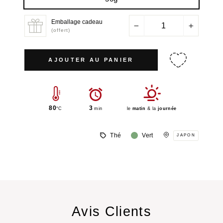
Emballage cadeau
−
+
(offert)
AJOUTER AU PANIER
80
3
°C
min
le
matin
& la
journée
Thé
Vert
JAPON
Avis Clients