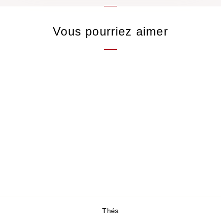
Vous pourriez aimer
Sencha Saemidori
Thé vert, Japon
25,00 €
/50gr
1 avis
Thés