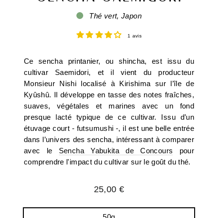
Thé vert, Japon
1 avis
Ce sencha printanier, ou shincha, est issu du
cultivar Saemidori, et il vient du producteur
Monsieur Nishi localisé à Kirishima sur l’île de
Kyûshû. Il développe en tasse des notes fraîches,
suaves, végétales et marines avec un fond
presque lacté typique de ce cultivar. Issu d’un
étuvage court - futsumushi -, il est une belle entrée
dans l’univers des sencha, intéressant à comparer
avec le
Sencha Yabukita de Concours
pour
comprendre l'impact du cultivar sur le goût du thé.
Prix
25,00 €
régulier
50g