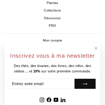
Plantes
Collections
Découvrez
PRO
Mon compte
Livre d'Or
"Ferm
Inscrivez vous à ma newsletter
Où nous trouver ?
(Esc)
Contact
Des thés, des tisanes, des livres, des infos, des
vidéos… et
10%
sur votre première commande.
NEWSLETTER
ENTREZ
S'INSCRIRE
VOTRE
EMAIL
Mention légale
Politique de confidentialité
Politique de remboursement
CGV
Politique d'expédition
Cookies
Instagram
Facebook
YouTube
LinkedIn