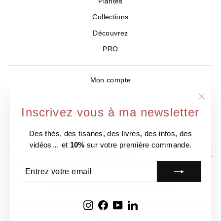
Plantes
Collections
Découvrez
PRO
Mon compte
Livre d'Or
"Ferm
Inscrivez vous à ma newsletter
Où nous trouver ?
(Esc)
Contact
Des thés, des tisanes, des livres, des infos, des
vidéos… et
10%
sur votre première commande.
NEWSLETTER
ENTREZ
S'INSCRIRE
VOTRE
EMAIL
Mention légale
Politique de confidentialité
Politique de remboursement
CGV
Politique d'expédition
Cookies
Instagram
Facebook
YouTube
LinkedIn