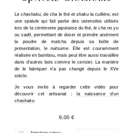
Le
chashaku
, de
cha
le thé et
shaku
la cuillère, est
une spatule qui fait partie des ustensiles utilisés
lors de la cérémonie japonaise du thé,
le cha no yu
ou
sadô
, permettant de doser et prendre aisément
la poudre de matcha depuis sa boîte de
présentation, le
natsume
. Elle est couramment
réalisée en bambou, mais peut être aussi travaillée
dans d'autres bois comme le cerisier. La manière
de le fabriquer n’a pas changé depuis le XVe
siècle.
Je vous invite à regarder cette vidéo pour
découvrir cet artisanat :
la naissance d'un
chashaku
Prix
9,00 €
régulier
Emballage cadeau