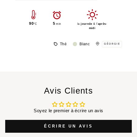
90
5
°C
min
la
journée
& l'
après-
midi
Thé
Blanc
GÉORGIE
Avis Clients
Soyez le premier à écrire un avis
ÉCRIRE UN AVIS