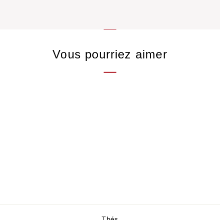
Vous pourriez aimer
Thé blanc Tetri de
Giorgi
22,00 €
/50gr
Thés