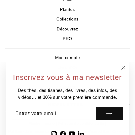
Plantes
Collections
Découvrez
PRO
Mon compte
Livre d'Or
"Ferm
Inscrivez vous à ma newsletter
Où nous trouver ?
(Esc)
Contact
Des thés, des tisanes, des livres, des infos, des
vidéos… et
10%
sur votre première commande.
NEWSLETTER
ENTREZ
S'INSCRIRE
VOTRE
EMAIL
Mention légale
Politique de confidentialité
Politique de remboursement
CGV
Politique d'expédition
Cookies
Instagram
Facebook
YouTube
LinkedIn