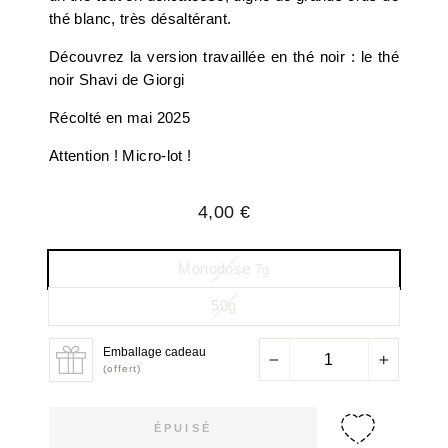
thé blanc, très désaltérant.
Découvrez la version travaillée en thé noir : le thé
noir Shavi de Giorgi
Récolté en mai 2025
Attention ! Micro-lot !
Prix
4,00 €
régulier
Monodose
7g
50g
Emballage cadeau
−
+
(offert)
ÉPUISÉ