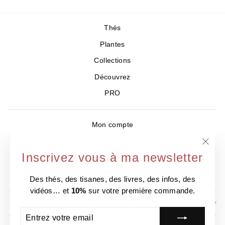
Thés
Plantes
Collections
Découvrez
PRO
Mon compte
Livre d'Or
"Ferm
Inscrivez vous à ma newsletter
Où nous trouver ?
(Esc)
Contact
Des thés, des tisanes, des livres, des infos, des
vidéos… et
10%
sur votre première commande.
NEWSLETTER
ENTREZ
S'INSCRIRE
VOTRE