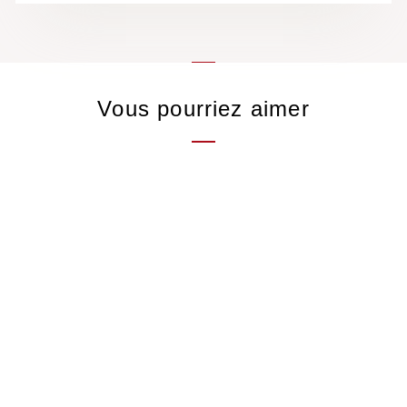
Vous pourriez aimer
Zesty Kukicha
Thé vert du Japon &
citronnelle
11,00 €
/50gr
1 avis