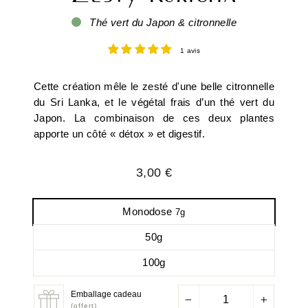
Thé vert du Japon & citronnelle
1 avis
Cette création mêle le zesté d'une belle citronnelle
du Sri Lanka, et le végétal frais d’un thé vert du
Japon. La combinaison de ces deux plantes
apporte un côté « détox » et digestif.
Prix
3,00 €
régulier
Monodose
7g
50g
100g
Emballage cadeau
−
+
(offert)