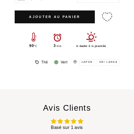
AJOUTER AU PANIER
90
3
°C
min
le
matin
& la
journée
Thé
Vert
JAPON
SRI LANKA
Avis Clients
Basé sur 1 avis