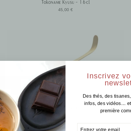
Tokoname Kyusu - 16cl
45,00 €
Inscrivez v
newslet
Des thés, des tisanes,
infos, des vidéos… e
Spatule Chashaku
première com
9,00 €
ENTREZ
S'INSCRIRE