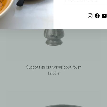
VOTRE
EMAIL
Instagr
Fac
Support en céramique pour fouet
12,00 €