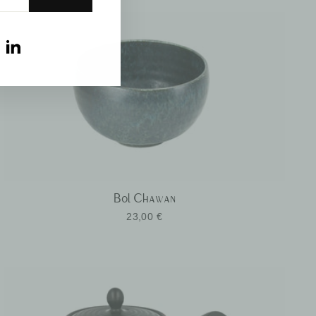
am
ebook
YouTube
LinkedIn
Bol Chawan
23,00 €