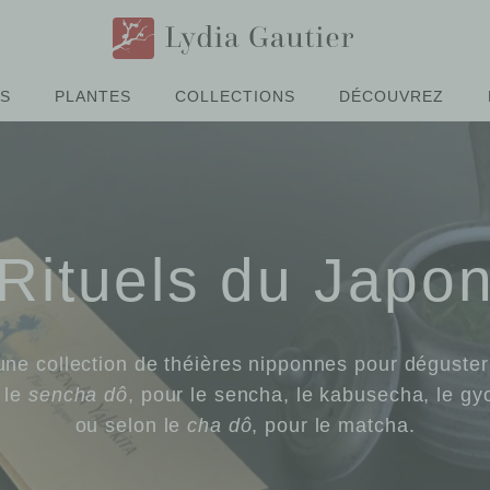
ÉS
PLANTES
COLLECTIONS
DÉCOUVREZ
Rituels du Japo
une collection de théières nipponnes pour déguster
 le
sencha dô
, pour le sencha, le kabusecha, le gy
ou selon le
cha dô
, pour le matcha.