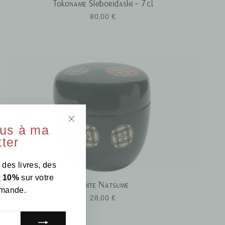
Tokoname Shiboridashi - 7cl
80,00 €
ous à ma
"Fermer
ter
(Esc)"
 des livres, des
t
10%
sur votre
Boîte Natsume
mande.
28,00 €