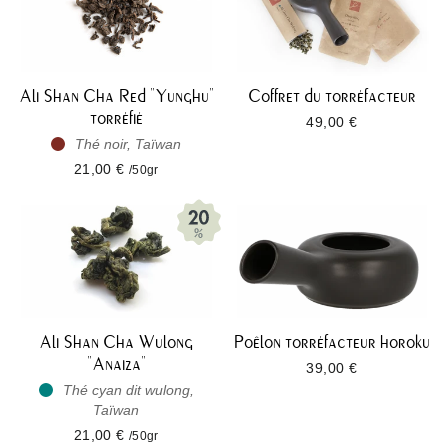
Ali Shan Cha Red "Yunghu"
Coffret du torréfacteur
torréfié
49,00 €
Thé noir, Taïwan
21,00 €
/50gr
Ali Shan Cha Wulong
Poêlon torréfacteur horoku
"Anaiza"
39,00 €
Thé cyan dit wulong,
Taïwan
21,00 €
/50gr