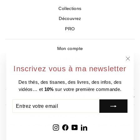
Collections
Découvrez
PRO
Mon compte
Livre d'Or
"Ferm
Inscrivez vous à ma newsletter
Où nous trouver ?
(Esc)
Contact
Des thés, des tisanes, des livres, des infos, des
vidéos… et
10%
sur votre première commande.
NEWSLETTER
ENTREZ
S'INSCRIRE
VOTRE
EMAIL
Mention légale
Politique de confidentialité
Politique de remboursement
CGV
Politique d'expédition
Cookies
Instagram
Facebook
YouTube
LinkedIn
Langue
FR