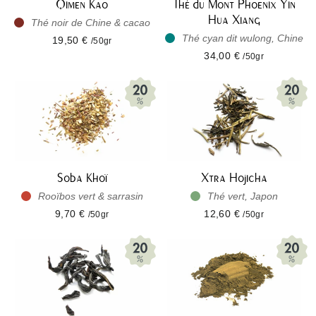
Qimen Kao
Thé du Mont Phoenix Yin
Hua Xiang
Thé noir de Chine & cacao
Thé cyan dit wulong, Chine
19,50 €
/50gr
34,00 €
/50gr
Soba Khoï
Xtra Hojicha
Rooïbos vert & sarrasin
Thé vert, Japon
9,70 €
12,60 €
/50gr
/50gr