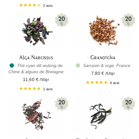
2 avis
Alga Narcissus
Granotcha
Thé cyan dit wulong de
Sarrasin & orge, France
Chine & algues de Bretagne
7,80 €
/50gr
11,60 €
/50gr
4 avis
1 avis