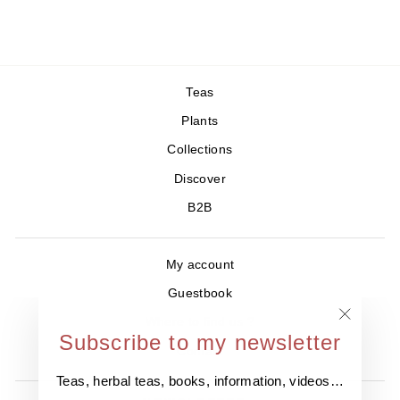
Teas
Plants
Collections
Discover
B2B
My account
Guestbook
Where to find us ?
"Close
Subscribe to my newsletter
Contact
(esc)"
Teas, herbal teas, books, information, videos…