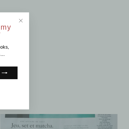
 my
"Close
r
(esc)"
ooks,
os…
k
Tube
LinkedIn