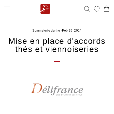
Skip
SITE NAVIGATION
SEARCH
MY FA
C
to
content
Sommelerie du thé
·
Feb 25, 2014
Mise en place d'accords
thés et viennoiseries