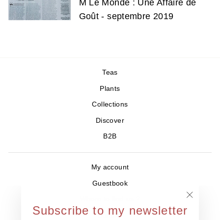
M Le Monde : Une Affaire de
Goût - septembre 2019
Teas
Plants
Collections
Discover
B2B
My account
Guestbook
Where to find us ?
"Close
Subscribe to my newsletter
Contact
(esc)"