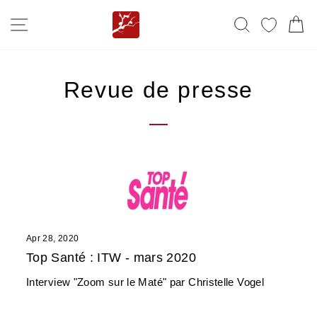
Skip
SITE NAVIGATION
SEARCH
MY FA
C
to
content
Revue de presse
Apr 28, 2020
Top Santé : ITW - mars 2020
Interview "Zoom sur le Maté" par Christelle Vogel