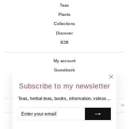
Teas
Plants
Collections
Discover
B2B
My account
Guestbook
Where to find us ?
"Close
Subscribe to my newsletter
Contact
(esc)"
Teas, herbal teas, books, information, videos…
NEWSLETTER
ENTER
SUBSCRIBE
YOUR
EMAIL
Legal information
Privacy Policy
Refund Policy
GTC