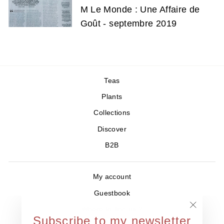
M Le Monde : Une Affaire de
Goût - septembre 2019
Teas
Plants
Collections
Discover
B2B
My account
Guestbook
Where to find us ?
"Close
Subscribe to my newsletter