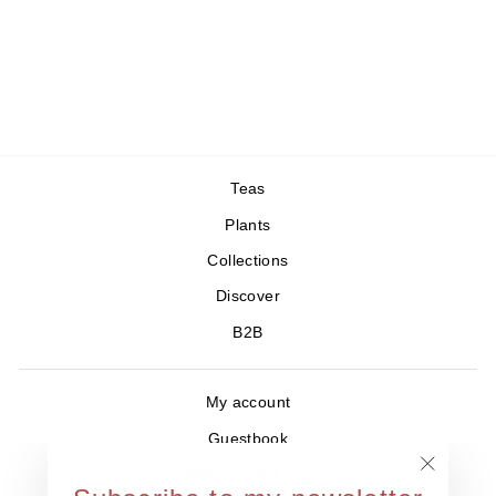
Théière Zero Japan
Blanche 35cl
27,00 €
Teas
Plants
Collections
Discover
B2B
My account
Guestbook
Where to find us ?
"Close