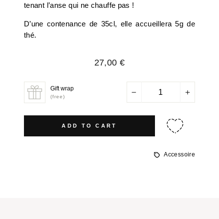
tenant l’anse qui ne chauffe pas !
D’une contenance de 35cl, elle accueillera 5g de
thé.
Regular
27,00 €
price
Gift wrap
−
+
(free)
ADD TO CART
Accessoire